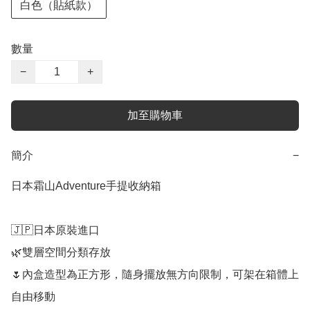
白色（貼紙款）
數量
−
+
加至購物車
簡介
−
日本霜山Adventure手提收納箱

🇯🇵日本原裝進口

🌿雙層空間分類存放

🌷內盒造型為正方形，隨身擺放無方向限制，可架在箱體上
自由移動
