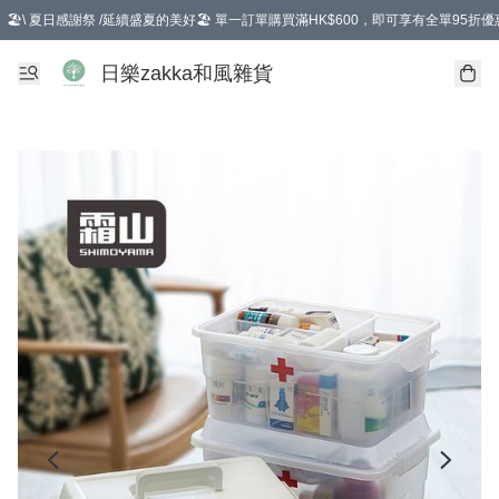
🏖️\ 夏日感謝祭 /延續盛夏的美好🏖️ 單一訂單購買滿HK$600，即可享有全單95折優
選擇GoGoX住宅/工商地址配送，單一訂單消費購物滿HK$680(折扣後），可享有
日樂zakka和風雜貨