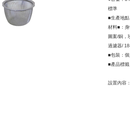
 標準

 ■生產地點：日本

 材料■：身體/銅

 圖案/銅，玫瑰

 過濾器/ 18-8不銹鋼

 ■包裝：個人包裝盒

 ■產品標籤：無

 設置內容