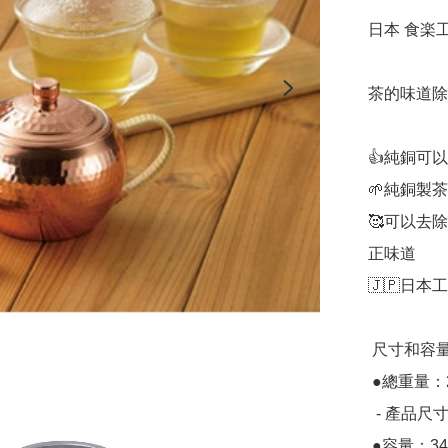
日本 食楽工
茶的味道除
👍純銅可
🌱純銅製
🥰可以去
正味道

🇯🇵日本
 尺寸和容量

 ●總重量：205克

  - 產品尺寸：直徑9.6×16×H 8.5厘米

 ●容量：345毫升（茶壺）
