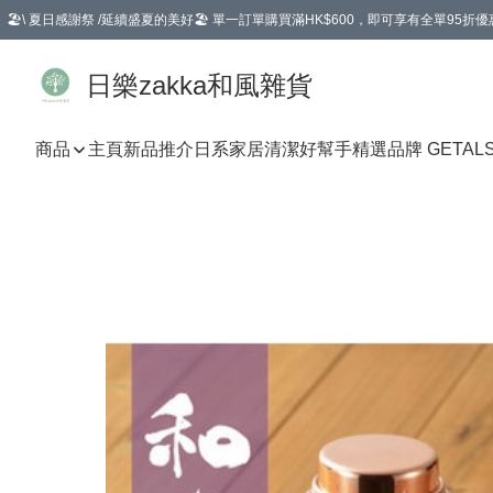
🏖️\ 夏日感謝祭 /延續盛夏的美好🏖️ 單一訂單購買滿HK$600，即可享有全單95折優
選擇GoGoX住宅/工商地址配送，單一訂單消費購物滿HK$680(折扣後），可享有
日樂zakka和風雜貨
商品
主頁
新品推介
日系家居清潔好幫手
精選品牌 GETAL