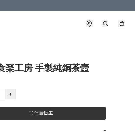
 食楽工房 手製純銅茶壼
+
加至購物車
−