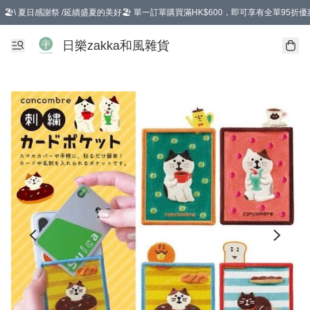
🏖️\ 夏日感謝祭 /延續盛夏的美好🏖️ 單一訂單購買滿HK$600，即可享有全單95折優
選擇GoGoX住宅/工商地址配送，單一訂單消費購物滿HK$680(折扣後），可享有
日樂zakka和風雜貨