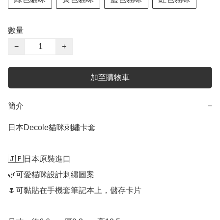
數量
−
+
加至購物車
簡介
−
日本Decole貓咪刺繡卡套

🇯🇵日本原裝進口

🌿可愛貓咪設計刺繡圖案

🌷可黏貼在手機套筆記本上，儲存卡片
