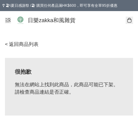
🎐🏖️\夏日感謝祭 /🏖️ 購買任何產品滿HK$600，即可享有全單95折優惠
選擇GoGoX住宅/工商地址配送，單一訂單消費購物滿HK$680(折扣後），可享有
日樂zakka和風雜貨
< 返回商品列表
很抱歉
無法在網站上找到此商品，此商品可能已下架。
請檢查商品連結是否正確。