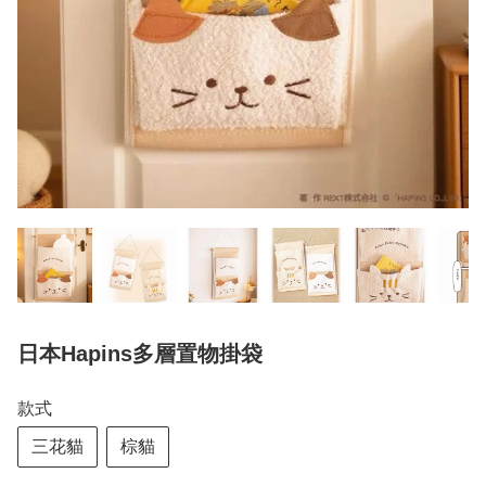
日本Hapins多層置物掛袋
款式
三花貓
棕貓