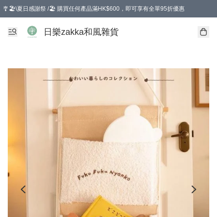
🎐🏖️\夏日感謝祭 /🏖️ 購買任何產品滿HK$600，即可享有全單95折優惠
選擇GoGoX住宅/工商地址配送，單一訂單消費購物滿HK$680(折扣後），可享有
日樂zakka和風雜貨