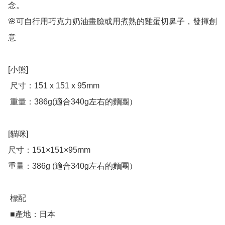
念。

🌸可自行用巧克力奶油畫臉或用煮熟的雞蛋切鼻子，發揮創
意

[小熊]

 尺寸：151 x 151 x 95mm

 重量：386g(適合340g左右的麵團）

[貓咪]

尺寸：151×151×95mm

重量：386g (適合340g左右的麵團）

 標配

 ■產地：日本
