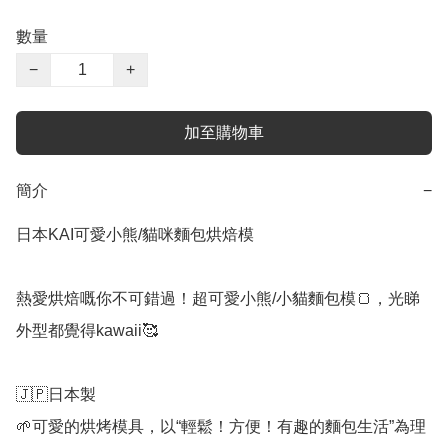
數量
−
+
加至購物車
簡介
−
日本KAI可愛小熊/貓咪麵包烘焙模

熱愛烘焙嘅你不可錯過！超可愛小熊/小貓麵包模🍞，光睇
外型都覺得kawaii🥰

🇯🇵日本製

🌱可愛的烘烤模具，以“輕鬆！方便！有趣的麵包生活”為理