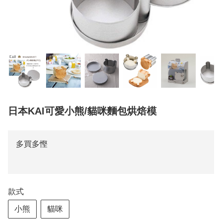
日本KAI可愛小熊/貓咪麵包烘焙模
多買多慳
款式
小熊
貓咪