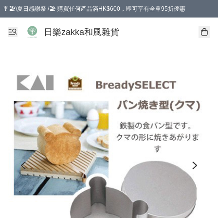
🎐🏖️\夏日感謝祭 /🏖️ 購買任何產品滿HK$600，即可享有全單95折優惠
選擇GoGoX住宅/工商地址配送，單一訂單消費購物滿HK$680(折扣後），可享有
日樂zakka和風雜貨