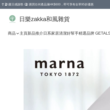
🎐🏖️\夏日感謝祭 /🏖️ 購買任何產品滿HK$600，即可享有全單95折優惠
選擇GoGoX住宅/工商地址配送，單一訂單消費購物滿HK$680(折扣後），可享有
日樂zakka和風雜貨
商品
主頁
新品推介
日系家居清潔好幫手
精選品牌 GETAL