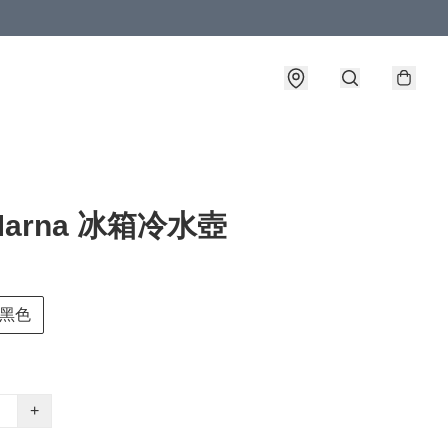
arna 冰箱冷水壺
黑色
+