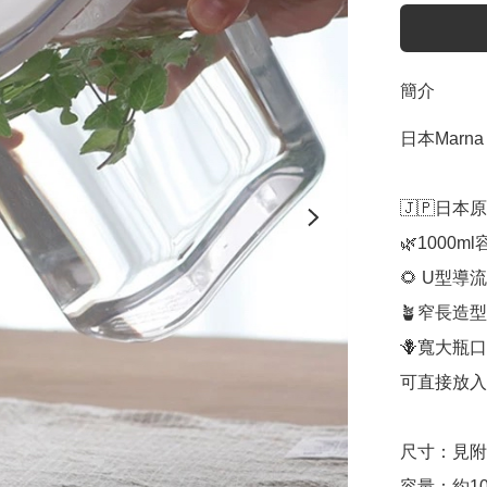
簡介
日本Marn
🇯🇵日本
🌿100
🌻 U型
🪴窄長造
🪻寬大瓶
可直接放入
尺寸：見附
容量：約100