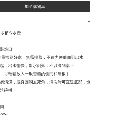
加至購物車
−
a 冰箱冷水壺

原裝進口

0ml容量恰到好處，無需揭蓋，不費力便能傾到出水

導流嘴，出水暢快，斷水俐落，不以滴到桌上

型，可輕鬆放入一般雪櫃的側門和層板中

口易清潔，瓶身圓潤無死角，清洗時可直達底部，也
洗碗機

圖

0ml
