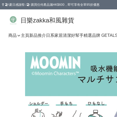
🎐🏖️\夏日感謝祭 /🏖️ 購買任何產品滿HK$600，即可享有全單95折優惠
選擇GoGoX住宅/工商地址配送，單一訂單消費購物滿HK$680(折扣後），可享有
日樂zakka和風雜貨
商品
主頁
新品推介
日系家居清潔好幫手
精選品牌 GETAL