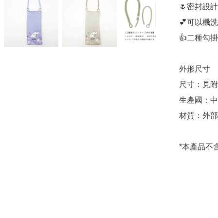
🌷密封設
💕可以機洗
👍二種勾
外形尺寸

尺寸：見附
生產國：中
材質：外部(
*本產品不