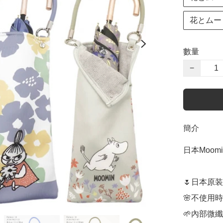
花とムーミ
數量
−
簡介
日本Moom
🌷日本原装
🌸不使用
🌱內部微