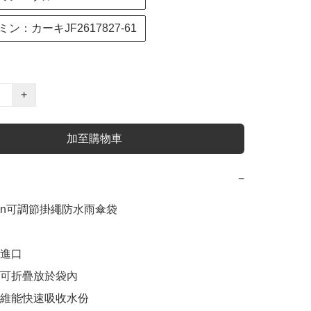
ン：カーキJF2617827-61
+
加至購物車
−
in可調節掛繩防水雨傘袋

進口

時可折疊放於袋內

纖維能快速吸收水份
