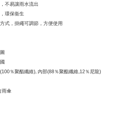
計，不易讓雨水流出

，環保衞生

掛方式，掛繩可調節，方便使用

圖

國

100％聚酯纖維), 內部(88％聚酯纖維,12％尼龍)

含雨傘