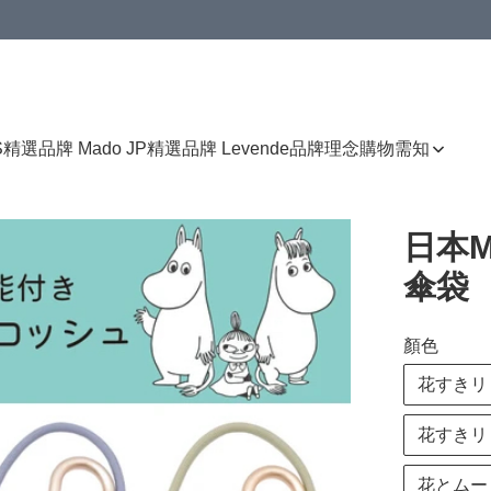
免運費優惠
S
精選品牌 Mado JP
精選品牌 Levende
品牌理念
購物需知
日本M
傘袋
顏色
花すきリト
花すきリト
花とムーミ