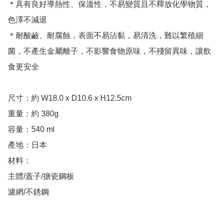
＊具有良好導熱性、保溫性，不易變質且不釋放化學物質，
色澤不減退

＊耐酸鹼、耐腐蝕，表面不易沾黏，易清洗，難以繁殖細
菌，不產生金屬離子，不影響食物原味，不殘留異味，讓飲
食更安全

尺寸：約 W18.0 x D10.6 x H12.5cm 

重量：約 380g

容量：540 ml

產地：日本

材料：

主體/蓋子/搪瓷鋼板

濾網/不銹鋼