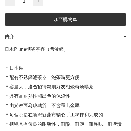
−
+
加至購物車
簡介
−
日本Plune搪瓷茶壺（帶濾網）

＊日本製

＊配有不銹鋼濾茶器，泡茶時更方便

＊容量大，適合招待親朋好友相聚時嘆嘆茶

＊具有高耐熱性和出色的保溫性

＊由於表面為玻璃質，不會釋出金屬

＊每個都是在新潟縣燕市精心手工塗抹和完成的

＊搪瓷具有優良的耐酸性，耐酸、耐鹽、耐異味、耐污漬
