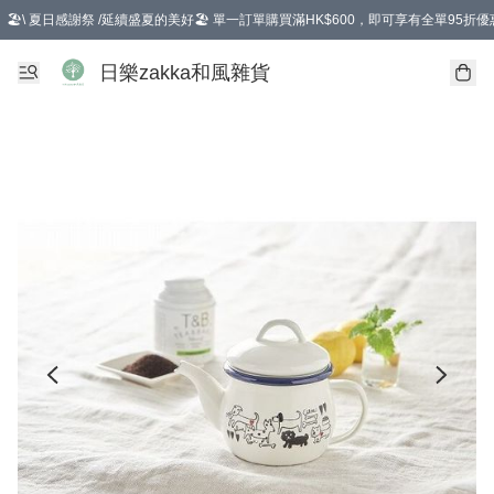
🏖️\ 夏日感謝祭 /延續盛夏的美好🏖️ 單一訂單購買滿HK$600，即可享有全單95折優
選擇GoGoX住宅/工商地址配送，單一訂單消費購物滿HK$680(折扣後），可享有
日樂zakka和風雜貨