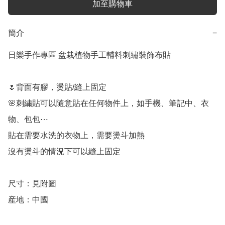
加至購物車
簡介
−
日樂手作專區 盆栽植物手工輔料刺繡裝飾布貼

🌷背面有膠，燙貼/縫上固定

🌸刺繍貼可以隨意貼在任何物件上，如手機、筆記中、衣
物、包包⋯

貼在需要水洗的衣物上，需要燙斗加熱

沒有燙斗的情況下可以縫上固定

尺寸：見附圖
