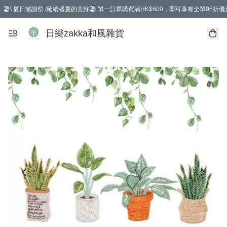
🏖️\ 夏日感謝祭 /延續盛夏的美好🏖️ 單一訂單購買滿HK$600，即可享有全單95折優
選擇GoGoX住宅/工商地址配送，單一訂單消費購物滿HK$680(折扣後），可享有
日樂zakka和風雜貨