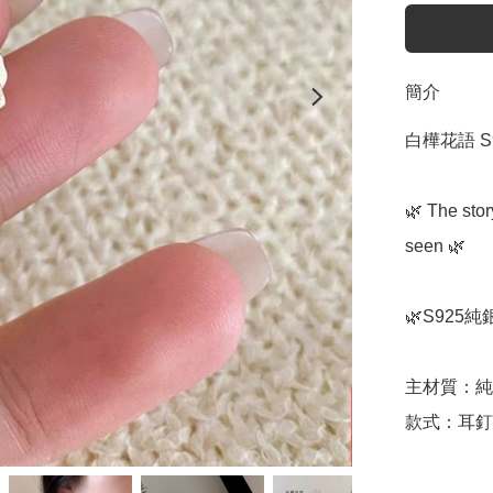
簡介
白樺花語 S
🌿 The stor
seen 🌿

🌿S925純
主材質：純
款式：耳釘