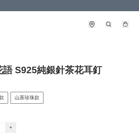
語 S925純銀針茶花耳釘
款
山茶珍珠款
+