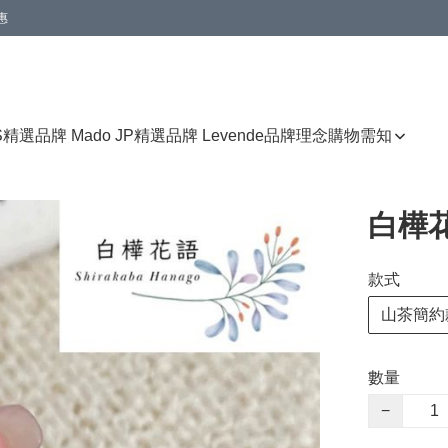
惠
免運費優惠
S
精選品牌 Mado JP
精選品牌 Levende
品牌理念
購物需知
白樺花
款式
山茶簡約
數量
−