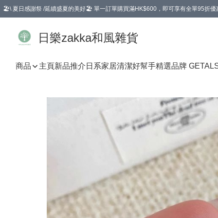
🏖️\ 夏日感謝祭 /延續盛夏的美好🏖️ 單一訂單購買滿HK$600，即可享有全單95折優
選擇GoGoX住宅/工商地址配送，單一訂單消費購物滿HK$680(折扣後），可享有
日樂zakka和風雜貨
商品
主頁
新品推介
日系家居清潔好幫手
精選品牌 GETAL