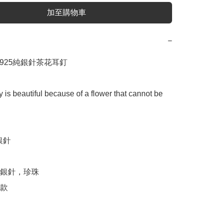
加至購物車
−
925純銀針茶花耳釘

y is beautiful because of a flower that cannot be 
銀針

銀針，珍珠

款