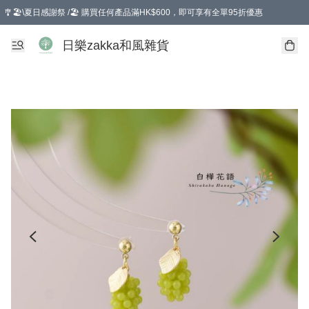
🎐🏖️\夏日感謝祭 /🏖️ 購買任何產品滿HK$600，即可享有全單95折優惠
選擇GoGoX住宅/工商地址配送，單一訂單消費購物滿HK$680(折扣後），可享有
日樂zakka和風雜貨