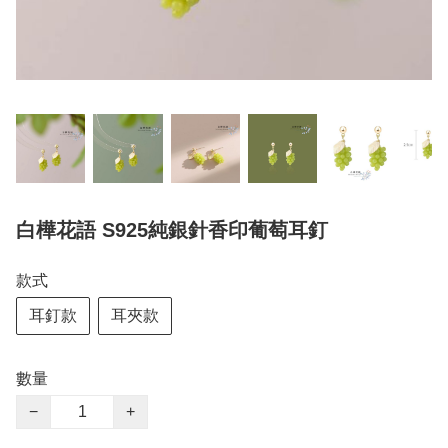
白樺花語 S925純銀針香印葡萄耳釘
款式
耳釘款
耳夾款
數量
−
+