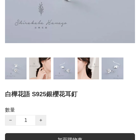
白樺花語 S925銀櫻花耳釘
數量
−
+
加至購物車