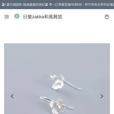
🏖️\ 夏日感謝祭 /延續盛夏的美好🏖️ 單一訂單購買滿HK$600，即可享有全單95折優
選擇GoGoX住宅/工商地址配送，單一訂單消費購物滿HK$680(折扣後），可享有
日樂zakka和風雜貨