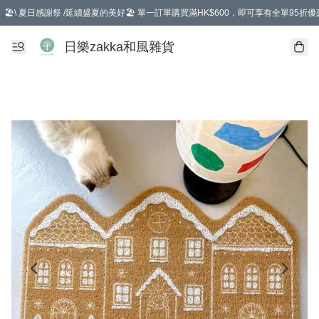
🏖️\ 夏日感謝祭 /延續盛夏的美好🏖️ 單一訂單購買滿HK$600，即可享有全單95折優
選擇GoGoX住宅/工商地址配送，單一訂單消費購物滿HK$680(折扣後），可享有
日樂zakka和風雜貨