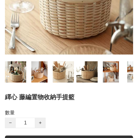
繹心 藤編置物收納手提籃
數量
−
+