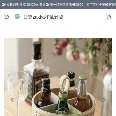
🏖️\ 夏日感謝祭 /延續盛夏的美好🏖️ 單一訂單購買滿HK$600，即可享有全單95折優
選擇GoGoX住宅/工商地址配送，單一訂單消費購物滿HK$680(折扣後），可享有
日樂zakka和風雜貨