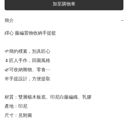
加至購物車
簡介
−
繹心 藤編置物收納手提籃

🌱簡約樸素，別具匠心

🌷匠人手作，田園風格

🌿可收納雜物、零食⋯

🌸手提設計，方便提取

材質：雙層楊木板底、印尼白藤編織、乳膠

產地：印尼

尺寸：見附圖