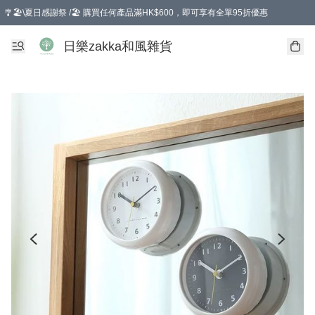
🎐🏖️\夏日感謝祭 /🏖️ 購買任何產品滿HK$600，即可享有全單95折優惠
選擇GoGoX住宅/工商地址配送，單一訂單消費購物滿HK$680(折扣後），可享有
日樂zakka和風雜貨