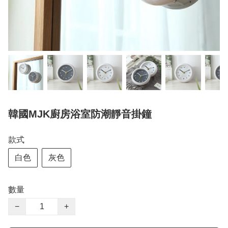
韓國MJK廚房浴室防潮靜音掛鐘
款式
白色
灰色
數量
−
+