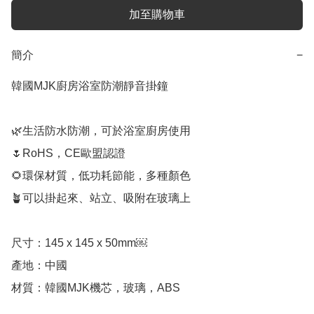
加至購物車
簡介
−
韓國MJK廚房浴室防潮靜音掛鐘

🌿生活防水防潮，可於浴室廚房使用

🌷RoHS，CE歐盟認證

🌻環保材質，低功耗節能，多種顏色

🪴可以掛起來、站立、吸附在玻璃上

尺寸：145 x 145 x 50mm￼

產地：中國

材質：韓國MJK機芯，玻璃，ABS