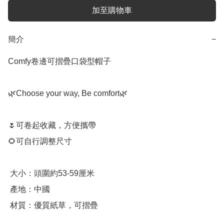
加至購物車
簡介
−
Comfy卷邊可摺疊口袋型帽子

🌿Choose your way, Be comfort🌿

🌷可卷起收藏，方便攜帶

🌻可自行調整尺寸

 大小：頭圍約53-59厘米

 產地：中國

 材質：優質紙草，可摺疊