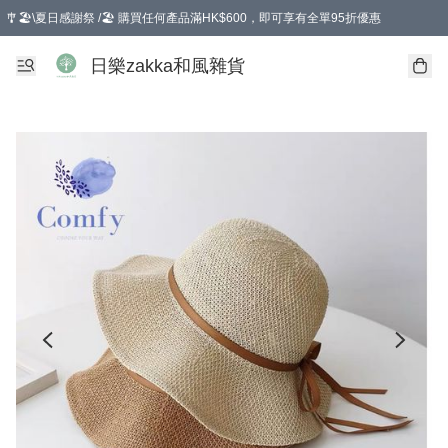
🎐🏖️\夏日感謝祭 /🏖️ 購買任何產品滿HK$600，即可享有全單95折優惠
選擇GoGoX住宅/工商地址配送，單一訂單消費購物滿HK$680(折扣後），可享有
日樂zakka和風雜貨