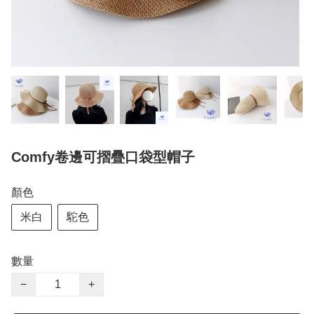
Comfy卷邊可摺疊口袋型帽子
顏色
米白
駝色
數量
−
+