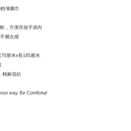
繡輕薄圍巾

而軟，方便存放手袋內

手層次感

our way, Be Comfort🌿