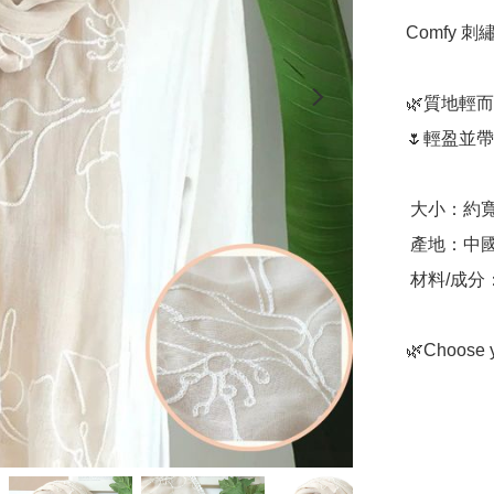
Comfy 刺
🌿質地輕
🌷輕盈並帶
 大小：約寬70厘米x長185厘米

 產地：中國

 材料/成分：棉麻混紡

🌿Choose y