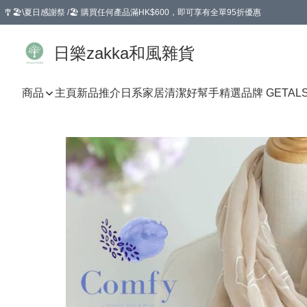
🎐🏖️\夏日感謝祭 /🏖️ 購買任何產品滿HK$600，即可享有全單95折優惠
選擇GoGoX住宅/工商地址配送，單一訂單消費購物滿HK$680(折扣後），可享有
日樂zakka和風雜貨
商品
主頁
新品推介
日系家居清潔好幫手
精選品牌 GETAL