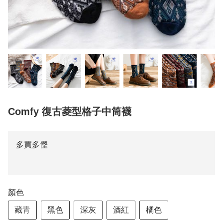
Comfy 復古菱型格子中筒襪
多買多慳
顏色
藏青
黑色
深灰
酒紅
橘色