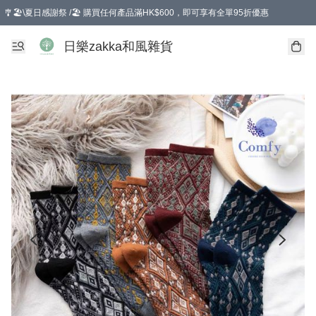
🎐🏖️\夏日感謝祭 /🏖️ 購買任何產品滿HK$600，即可享有全單95折優惠
選擇GoGoX住宅/工商地址配送，單一訂單消費購物滿HK$680(折扣後），可享有
日樂zakka和風雜貨