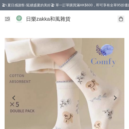
🏖️\ 夏日感謝祭 /延續盛夏的美好🏖️ 單一訂單購買滿HK$600，即可享有全單95折優
選擇GoGoX住宅/工商地址配送，單一訂單消費購物滿HK$680(折扣後），可享有
日樂zakka和風雜貨