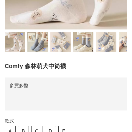
Comfy 森林萌犬中筒襪
多買多慳
款式
A
B
C
D
E