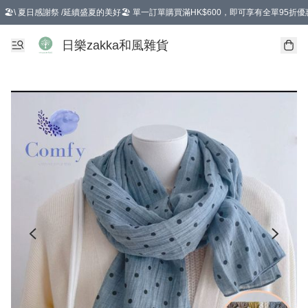
🏖️\ 夏日感謝祭 /延續盛夏的美好🏖️ 單一訂單購買滿HK$600，即可享有全單95折優
選擇GoGoX住宅/工商地址配送，單一訂單消費購物滿HK$680(折扣後），可享有
日樂zakka和風雜貨