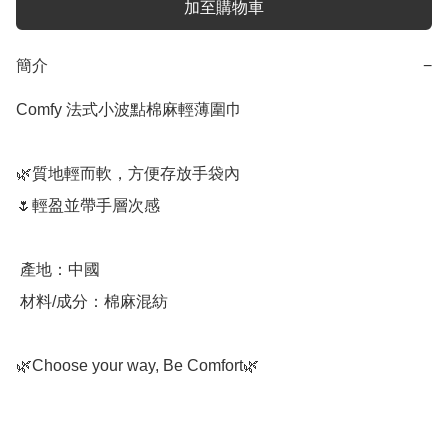
加至購物車
簡介
−
Comfy 法式小波點棉麻輕薄圍巾

🌿質地輕而軟，方便存放手袋內

🌷輕盈並帶手層次感

 產地：中國

 材料/成分：棉麻混紡

🌿Choose your way, Be Comfort🌿