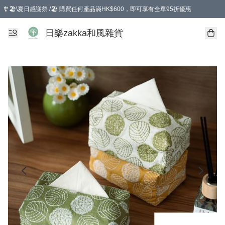
🎐🏖️\夏日感謝祭 /🏖️ 購買任何產品滿HK$600，即可享有全單95折優惠
選擇GoGoX住宅/工商地址配送，單一訂單消費購物滿HK$680(折扣後），可享有
日樂zakka和風雜貨