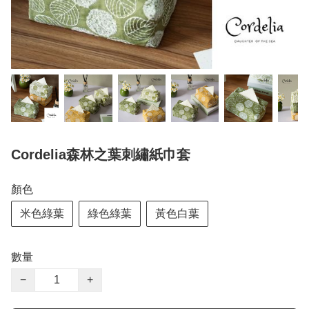
Cordelia森林之葉刺繡紙巾套
顏色
米色綠葉
綠色綠葉
黃色白葉
數量
−
+