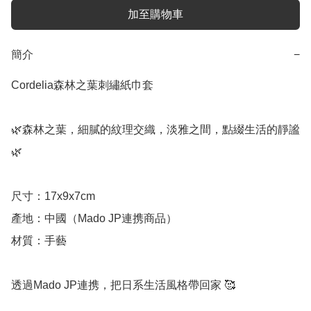
加至購物車
簡介
−
Cordelia森林之葉刺繡紙巾套

🌿森林之葉，細膩的紋理交織，淡雅之間，點綴生活的靜謐
🌿

尺寸：17x9x7cm

產地：中國（Mado JP連携商品）

材質：手藝

透過Mado JP連携，把日系生活風格帶回家 🥰