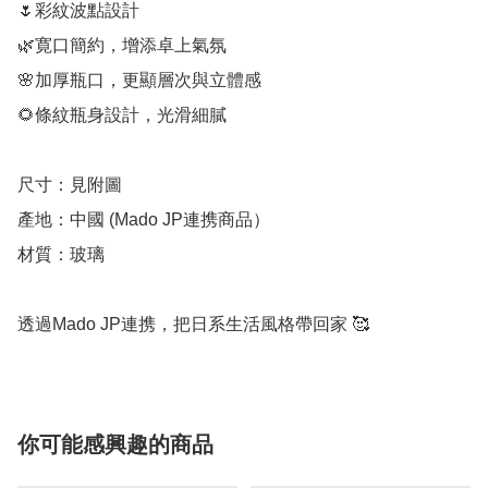
🌷彩紋波點設計

🌿寛口簡約，增添卓上氣氛

🌸加厚瓶口，更顯層次與立體感

🌻條紋瓶身設計，光滑細膩

尺寸：見附圖

產地：中國 (Mado JP連携商品）

材質：玻璃

透過Mado JP連携，把日系生活風格帶回家 🥰
你可能感興趣的商品