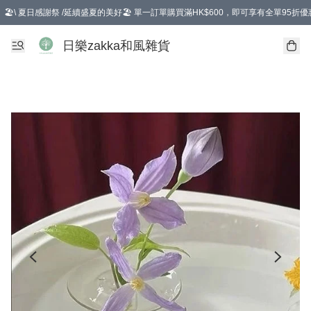
🏖️\ 夏日感謝祭 /延續盛夏的美好🏖️ 單一訂單購買滿HK$600，即可享有全單95折優
選擇GoGoX住宅/工商地址配送，單一訂單消費購物滿HK$680(折扣後），可享有
日樂zakka和風雜貨