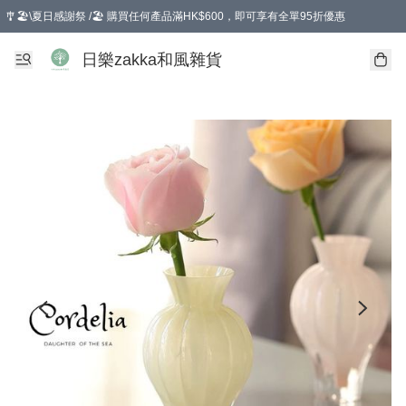
🎐🏖️\夏日感謝祭 /🏖️ 購買任何產品滿HK$600，即可享有全單95折優惠
選擇GoGoX住宅/工商地址配送，單一訂單消費購物滿HK$680(折扣後），可享有
日樂zakka和風雜貨