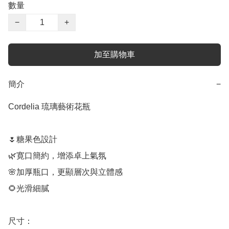
數量
−
+
加至購物車
簡介
−
Cordelia 琉璃藝術花瓶

🌷糖果色設計

🌿寛口簡約，增添卓上氣氛

🌸加厚瓶口，更顯層次與立體感

🌻光滑細膩

尺寸：
