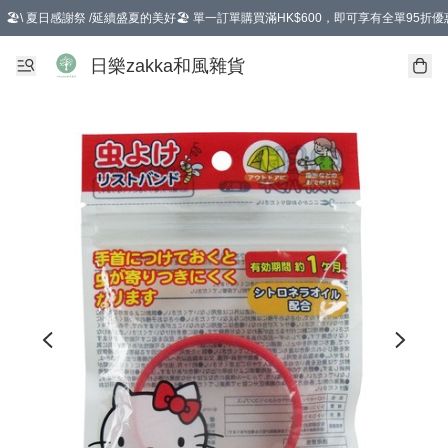
🏖️\ 夏日感謝祭 /延續盛夏的美好🏖️ 單一訂單購買滿HK$600，即可享有全單95折優
選擇GoGoX住宅/工商地址配送，單一訂單消費購物滿HK$680(折扣後），可享有
日樂zakka和風雜貨