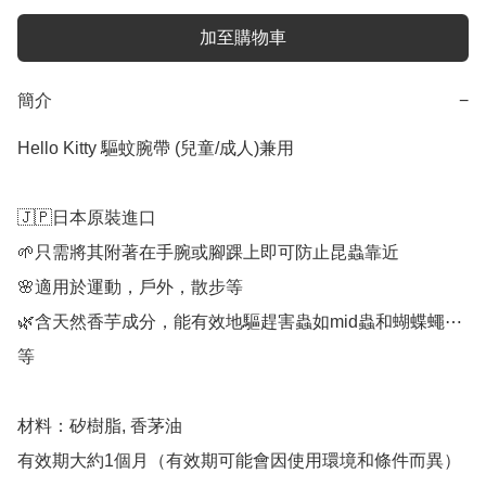
加至購物車
簡介
−
Hello Kitty 驅蚊腕帶 (兒童/成人)兼用

🇯🇵日本原裝進口

🌱只需將其附著在手腕或腳踝上即可防止昆蟲靠近

🌸適用於運動，戶外，散步等

🌿含天然香芋成分，能有效地驅趕害蟲如mid蟲和蝴蝶蠅⋯
等

材料：矽樹脂, 香茅油

有效期大約1個月（有效期可能會因使用環境和條件而異）
