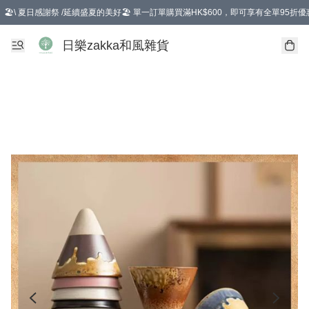
🏖️\ 夏日感謝祭 /延續盛夏的美好🏖️ 單一訂單購買滿HK$600，即可享有全單95折優
選擇GoGoX住宅/工商地址配送，單一訂單消費購物滿HK$680(折扣後），可享有
日樂zakka和風雜貨