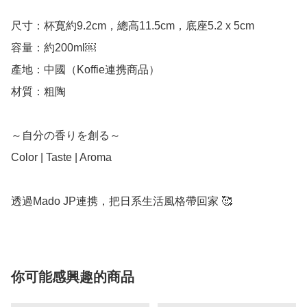
尺寸：杯寛約9.2cm，總高11.5cm，底座5.2 x 5cm

容量：約200ml￼

產地：中國（Koffie連携商品）

材質：粗陶

～自分の香りを創る～

Color | Taste | Aroma

透過Mado JP連携，把日系生活風格帶回家 🥰
你可能感興趣的商品