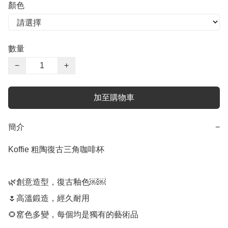
顏色
數量
−
+
加至購物車
簡介
−
Koffie 粗陶復古三角咖啡杯

🌿創意造型，復古釉色￼￼

🌷高溫鍛造，經久耐用

🌻窰色多變，每個均是獨有的藝術品
