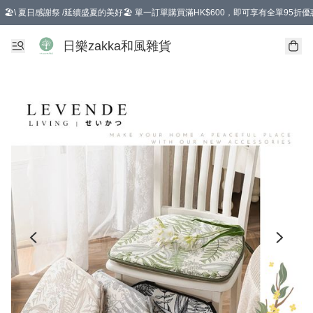
🏖️\ 夏日感謝祭 /延續盛夏的美好🏖️ 單一訂單購買滿HK$600，即可享有全單95折優
選擇GoGoX住宅/工商地址配送，單一訂單消費購物滿HK$680(折扣後），可享有
日樂zakka和風雜貨