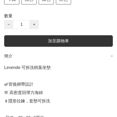
數量
−
+
加至購物車
簡介
−
Levende 可拆洗樹葉坐墊

🌿背後綁帶設計

🌸 高密度回彈力海綿

🌷隱形拉鍊，套墊可拆洗
