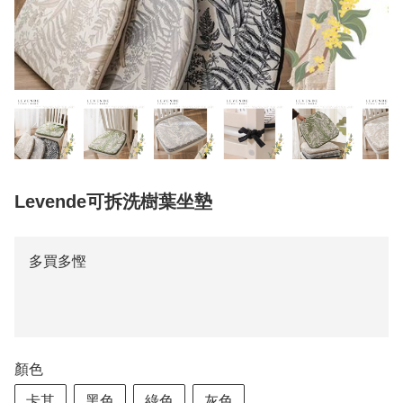
Levende可拆洗樹葉坐墊
多買多慳
顏色
卡其
黑色
綠色
灰色