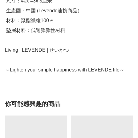
 尺寸：40x 43x 3厘米

 生產國：中國 (Levende連携商品）

 材料：聚酯纖維100％

 墊層材料：低迴彈彈性材料

Living | LEVENDE | せいかつ

～Lighten your simple happiness with LEVENDE life～
你可能感興趣的商品