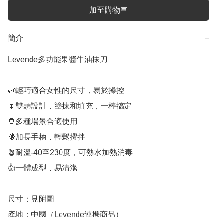
加至購物車
簡介
−
Levende多功能果醬牛油抹刀

🌿輕巧適合女性的尺寸，易於操控

🌷雙頭設計，塗抹和填充，一棒搞定

🌻多種場景合適使用

🪻加長手柄，輕鬆攪拌

🪴耐溫-40至230度，可熱水加熱消毒

👍一體成型，易清潔

尺寸：見附圖

產地：中國（Levende連携商品）
