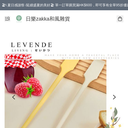
🏖️\ 夏日感謝祭 /延續盛夏的美好🏖️ 單一訂單購買滿HK$600，即可享有全單95折優
選擇GoGoX住宅/工商地址配送，單一訂單消費購物滿HK$680(折扣後），可享有
日樂zakka和風雜貨