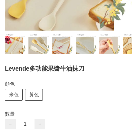
Levende多功能果醬牛油抹刀
顏色
米色
黃色
數量
−
+