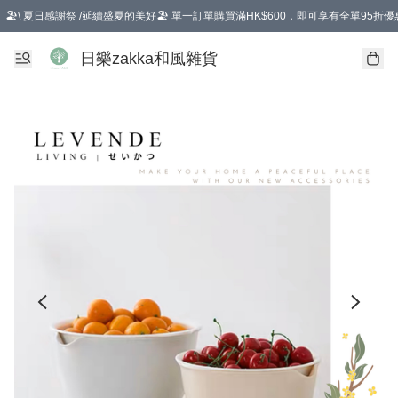
🏖️\ 夏日感謝祭 /延續盛夏的美好🏖️ 單一訂單購買滿HK$600，即可享有全單95折優
選擇GoGoX住宅/工商地址配送，單一訂單消費購物滿HK$680(折扣後），可享有
日樂zakka和風雜貨