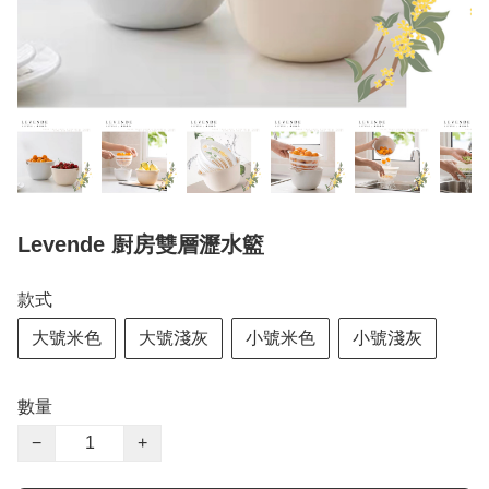
Levende 㕑房雙層瀝水籃
款式
大號米色
大號淺灰
小號米色
小號淺灰
數量
−
+