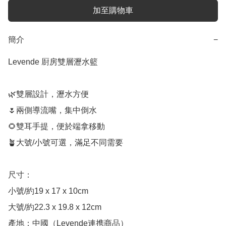
加至購物車
簡介
−
Levende 㕑房雙層瀝水籃

🌿雙層設計，瀝水方便

🌷兩側導流嘴，集中倒水

🌻雙耳手提，便於端拿移動

🪴大號/小號可選，滿足不同需要

尺寸：

小號/約19 x 17 x 10cm

大號/約22.3 x 19.8 x 12cm

產地：中國（Levende連携商品）
