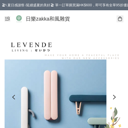
🏖️\ 夏日感謝祭 /延續盛夏的美好🏖️ 單一訂單購買滿HK$600，即可享有全單95折優
選擇GoGoX住宅/工商地址配送，單一訂單消費購物滿HK$680(折扣後），可享有
日樂zakka和風雜貨