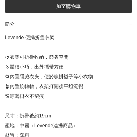
加至購物車
簡介
−
Levende 便㩦折疊衣架

🌿衣架可折疊收納，節省空間

🌷體積小巧，出外攜帶方便

🌻內置隱藏衣夾，便於晾掛襪子等小衣物

🪴內置旋轉軸，衣架打開後平坦流𣈱

🌸晾曬掛衣不留痕

尺寸：折疊後約19cm

產地：中國（Levende連携商品）

材質：塑料
