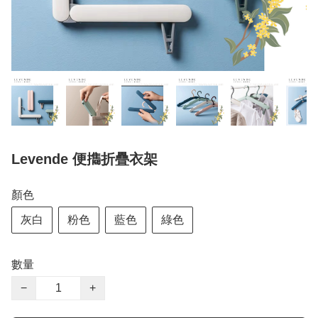
Levende 便㩦折疊衣架
顏色
灰白
粉色
藍色
綠色
數量
−
+