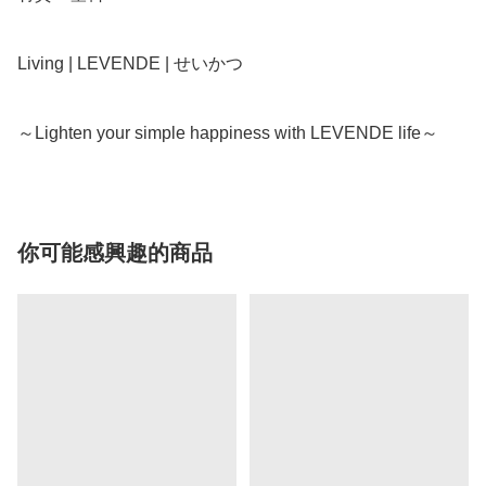
Living | LEVENDE | せいかつ

～Lighten your simple happiness with LEVENDE life～
你可能感興趣的商品