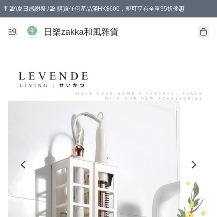
🎐🏖️\夏日感謝祭 /🏖️ 購買任何產品滿HK$600，即可享有全單95折優惠
選擇GoGoX住宅/工商地址配送，單一訂單消費購物滿HK$680(折扣後），可享有
日樂zakka和風雜貨