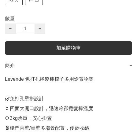
數量
−
+
加至購物車
簡介
−
Levende 免打孔捲髮棒梳子多用途置物架

🌿免打孔壁掛設計

🌷四面大開口設計，迅速冷卻捲髮棒溫度

🌻3kg承重，安心掛置

🪴櫃門內壁/牆壁多場景配置，便於收納
