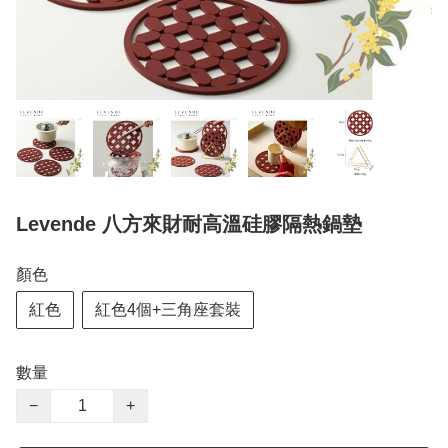
Levende 八方來財耐高溫硅膠隔熱鍋墊
顏色
紅色
紅色4個+三角座套裝
數量
−
+