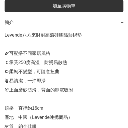
加至購物車
簡介
−
Levende八方來財耐高溫硅膠隔熱鍋墊

🌿可配搭不同家居風格

🌷承受250度高溫，防燙易散熱

🌻柔韌不變型，可隨意扭曲

🪴易清潔，一沖即淨

🌸正面磨砂防滑，背面的靜電吸附

規格：直徑約16cm

產地：中國（Levende連携商品）

材質：鉑金硅膠
