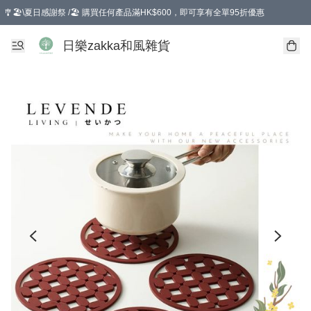
🎐🏖️\夏日感謝祭 /🏖️ 購買任何產品滿HK$600，即可享有全單95折優惠
選擇GoGoX住宅/工商地址配送，單一訂單消費購物滿HK$680(折扣後），可享有
日樂zakka和風雜貨