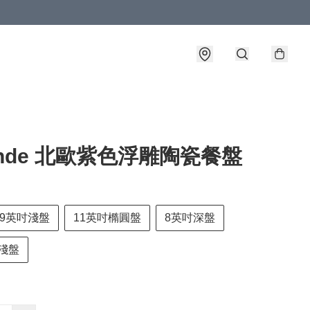
ende 北歐紫色浮雕陶瓷餐盤
9英吋淺盤
11英吋橢圓盤
8英吋深盤
吋淺盤