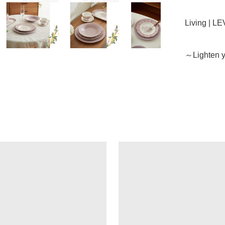
Living | 
～Lighten y