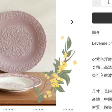
−
簡介
Levend
🌿紫色浮雕
🌷釉上高溫
🌻可入微波
尺寸：見附
產地：中國（
材質：陶瓷
