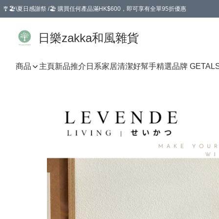
🎐🏖️\夏日感謝祭 /🏖️ 購買任何產品滿HK$600，即可享有全單95折優惠
選擇GoGoX住宅/工商地址配送，單一訂單消費購物滿HK$680(折扣後），可享有
日樂zakka和風雜貨
商品
主頁
新品推介
日系家居清潔好幫手
精選品牌 GETAL