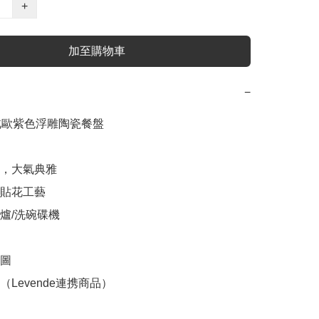
+
加至購物車
−
e 北歐紫色浮雕陶瓷餐盤

，大氣典雅

貼花工藝

爐/洗碗碟機

圖

Levende連携商品）
