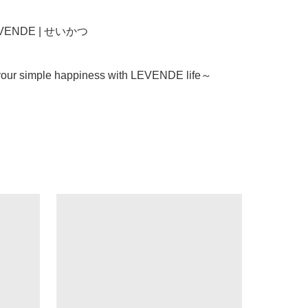
LEVENDE | せいかつ

our simple happiness with LEVENDE life～