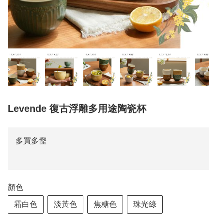
Levende 復古浮雕多用途陶瓷杯
多買多慳
顏色
霜白色
淡黃色
焦糖色
珠光綠