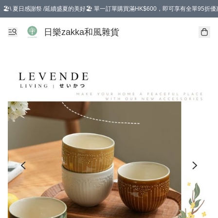
🏖️\ 夏日感謝祭 /延續盛夏的美好🏖️ 單一訂單購買滿HK$600，即可享有全單95折優
選擇GoGoX住宅/工商地址配送，單一訂單消費購物滿HK$680(折扣後），可享有
日樂zakka和風雜貨