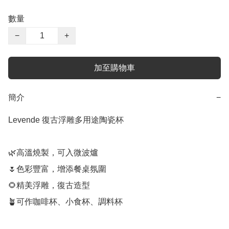
數量
−
+
加至購物車
簡介
−
Levende 復古浮雕多用途陶瓷杯

🌿高溫燒製，可入微波爐

🌷色彩豐富，增添餐桌氛圍

🌻精美浮雕，復古造型

🪴可作咖啡杯、小食杯、調料杯
