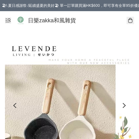
🏖️\ 夏日感謝祭 /延續盛夏的美好🏖️ 單一訂單購買滿HK$600，即可享有全單95折優
選擇GoGoX住宅/工商地址配送，單一訂單消費購物滿HK$680(折扣後），可享有
日樂zakka和風雜貨