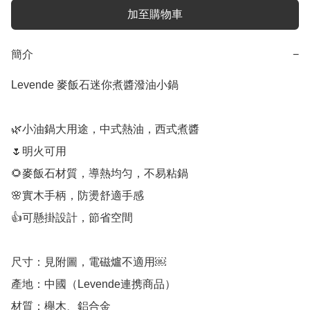
加至購物車
簡介
−
Levende 麥飯石迷你煮醬潑油小鍋

🌿小油鍋大用途，中式熱油，西式煮醬

🌷明火可用

🌻麥飯石材質，導熱均匀，不易粘鍋

🌸實木手柄，防燙舒適手感

👍可懸掛設計，節省空間

尺寸：見附圖，電磁爐不適用￼

產地：中國（Levende連携商品）

材質：櫸木、鋁合金
