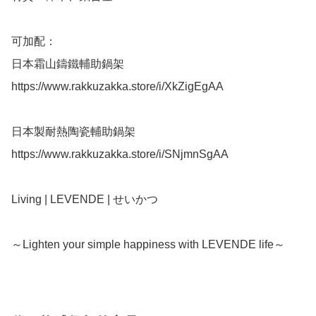
可加配：

日本霜山鑄鐵輔助鍋架 

https://www.rakkuzakka.store/i/XkZigEgAA

日本製耐熱陶瓷輔助鍋架

https://www.rakkuzakka.store/i/SNjmnSgAA

Living | LEVENDE | せいかつ

～Lighten your simple happiness with LEVENDE life～