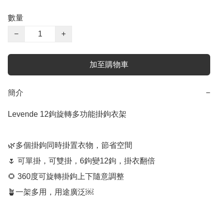
數量
−
+
加至購物車
簡介
−
Levende 12鉤旋轉多功能掛鉤衣架

🌿多個掛鉤同時掛置衣物，節省空間

🌷 可單掛，可雙掛，6鉤變12鉤，掛衣翻倍

🌻 360度可旋轉掛鉤上下隨意調整

🪴一架多用，用途廣泛￼
