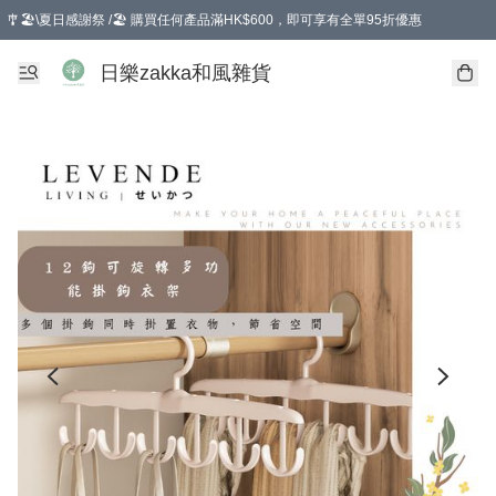
🎐🏖️\夏日感謝祭 /🏖️ 購買任何產品滿HK$600，即可享有全單95折優惠
選擇GoGoX住宅/工商地址配送，單一訂單消費購物滿HK$680(折扣後），可享有
日樂zakka和風雜貨