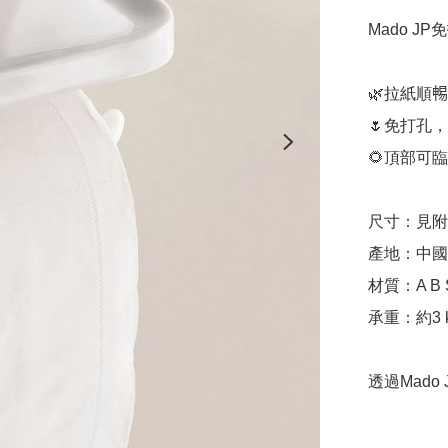
Mado J
🌿拉紙順𣈱

🌷免打孔
🌻頂部可
尺寸：見附
產地：中國（
材質：A B S
承重：約3 k
透過Mado