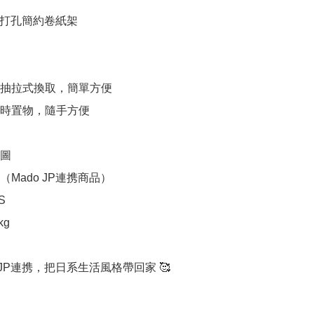
P免打孔簡約卷紙架

，抽拉式換取，簡單方便

臨時置物，隨手方便

圖

Mado JP連携商品）



g

 JP連携，把日系生活風格帶回家 🥰