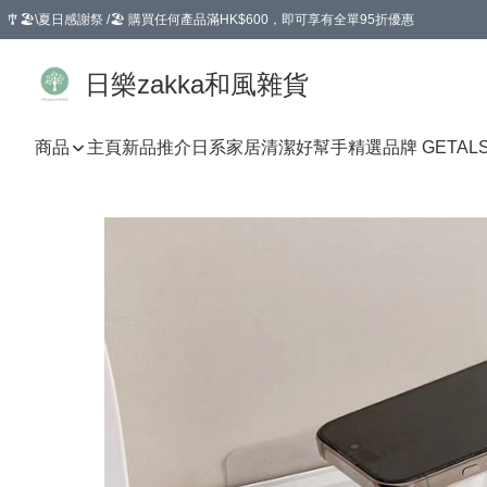
🎐🏖️\夏日感謝祭 /🏖️ 購買任何產品滿HK$600，即可享有全單95折優惠
選擇GoGoX住宅/工商地址配送，單一訂單消費購物滿HK$680(折扣後），可享有
日樂zakka和風雜貨
商品
主頁
新品推介
日系家居清潔好幫手
精選品牌 GETAL