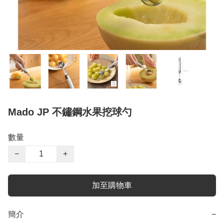
Mado JP 不鏽鋼水果挖球勺
數量
−
+
加至購物車
簡介
−