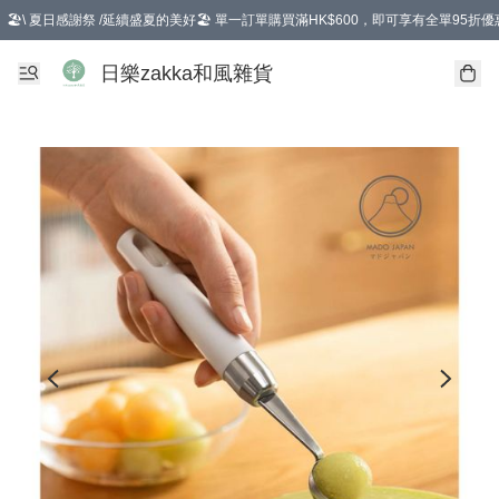
🏖️\ 夏日感謝祭 /延續盛夏的美好🏖️ 單一訂單購買滿HK$600，即可享有全單95折優
選擇GoGoX住宅/工商地址配送，單一訂單消費購物滿HK$680(折扣後），可享有
日樂zakka和風雜貨