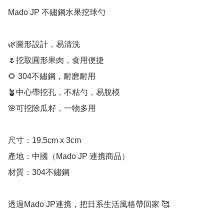
Mado JP 不鏽鋼水果挖球勺

🌿圖形設計，易清洗

🌷挖取圓形果肉，食用便捷

🌻 304不鏽鋼，耐磨耐用

🪴中心帶挖孔，不粘勺，易脫模

🌸可挖除瓜籽，一物多用

尺寸：19.5cm x 3cm

產地：中國（Mado JP 連携商品）

材質：304不鏽鋼

透過Mado JP連携，把日系生活風格帶回家 🥰