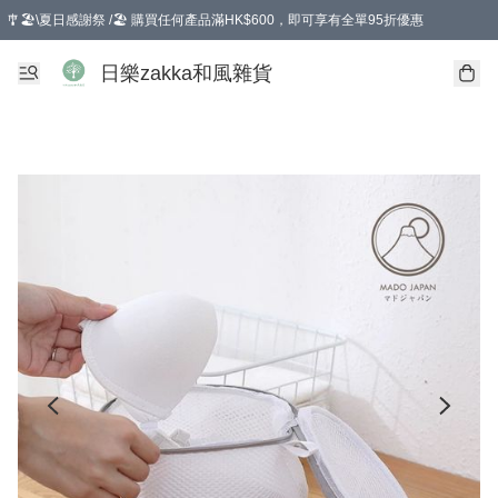
🎐🏖️\夏日感謝祭 /🏖️ 購買任何產品滿HK$600，即可享有全單95折優惠
選擇GoGoX住宅/工商地址配送，單一訂單消費購物滿HK$680(折扣後），可享有
日樂zakka和風雜貨