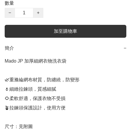
數量
−
+
加至購物車
簡介
−
Mado JP 加厚細網衣物洗衣袋

🌿重滌綸網布材質，防纏繞，防變形

🌷細緻拉鍊頭，質感細膩

🌻柔軟舒適，保護衣物不受損

🪴拉鍊頭保護設計，使用方便

尺寸：見附圖
