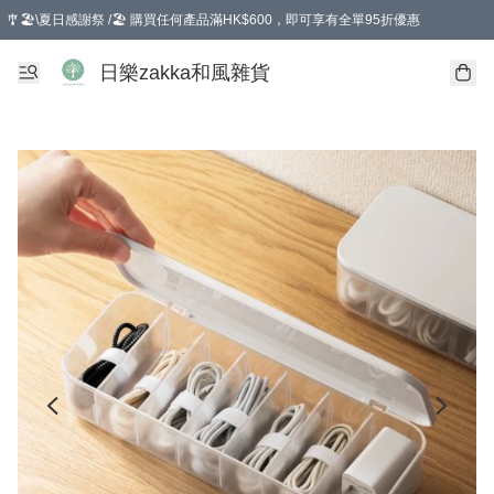
🎐🏖️\夏日感謝祭 /🏖️ 購買任何產品滿HK$600，即可享有全單95折優惠
選擇GoGoX住宅/工商地址配送，單一訂單消費購物滿HK$680(折扣後），可享有
日樂zakka和風雜貨