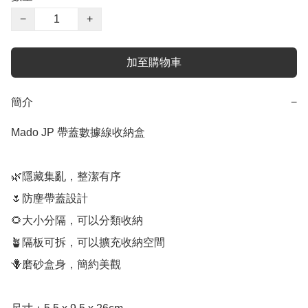
−
+
加至購物車
簡介
−
Mado JP 帶蓋數據線收納盒

🌿隱藏集亂，整潔有序

🌷防麈帶蓋設計

🌻大小分隔，可以分類收納

🪴隔板可拆，可以擴充收納空間

🪻磨砂盒身，簡約美觀
