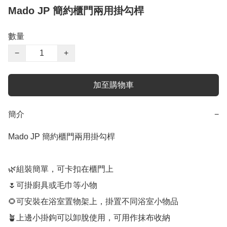
Mado JP 簡約櫃門兩用掛勾桿
數量
−
+
加至購物車
簡介
−
Mado JP 簡約櫃門兩用掛勾桿

🌿組裝簡單，可卡扣在櫃門上

🌷可掛廚具或毛巾等小物

🌻可安裝在浴室置物架上，掛置不同浴室小物品

🪴上邊小掛鉤可以卸脫使用，可用作抹布收納
