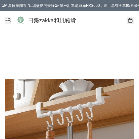
🏖️\ 夏日感謝祭 /延續盛夏的美好🏖️ 單一訂單購買滿HK$600，即可享有全單95折優
選擇GoGoX住宅/工商地址配送，單一訂單消費購物滿HK$680(折扣後），可享有
日樂zakka和風雜貨