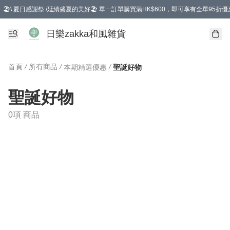
🏖️\ 夏日感謝祭 /延續盛夏的美好🏖️ 單一訂單購買滿HK$600，即可享有全單95折優
選擇GoGoX住宅/工商地址配送，單一訂單消費購物滿HK$680(折扣後），可享有
日樂zakka和風雜貨
首頁
/
所有商品
/
/
本期精選優惠
聖誕好物
聖誕好物
0項 商品