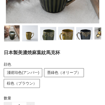
日本製美濃焼麻葉紋馬克杯
顔色
淺琥珀色(アンバ一)
墨綠色（オリーブ）
棕色（ブラウン）
數量