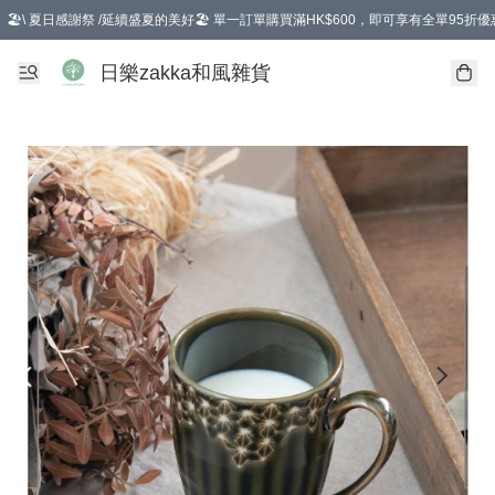
🏖️\ 夏日感謝祭 /延續盛夏的美好🏖️ 單一訂單購買滿HK$600，即可享有全單95折優
選擇GoGoX住宅/工商地址配送，單一訂單消費購物滿HK$680(折扣後），可享有
日樂zakka和風雜貨