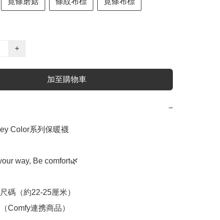
寛條磨菇
條紋布標
寛條布標
+
加至購物車
−
ney Color系列保暖襪

our way, Be comfort🌿

碼（約22-25厘米）

Comfy連携商品）
