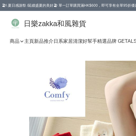
🏖️\ 夏日感謝祭 /延續盛夏的美好🏖️ 單一訂單購買滿HK$600，即可享有全單95折優
選擇GoGoX住宅/工商地址配送，單一訂單消費購物滿HK$680(折扣後），可享有
日樂zakka和風雜貨
商品
主頁
新品推介
日系家居清潔好幫手
精選品牌 GETAL