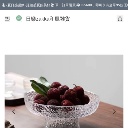
🏖️\ 夏日感謝祭 /延續盛夏的美好🏖️ 單一訂單購買滿HK$600，即可享有全單95折優
選擇GoGoX住宅/工商地址配送，單一訂單消費購物滿HK$680(折扣後），可享有
日樂zakka和風雜貨