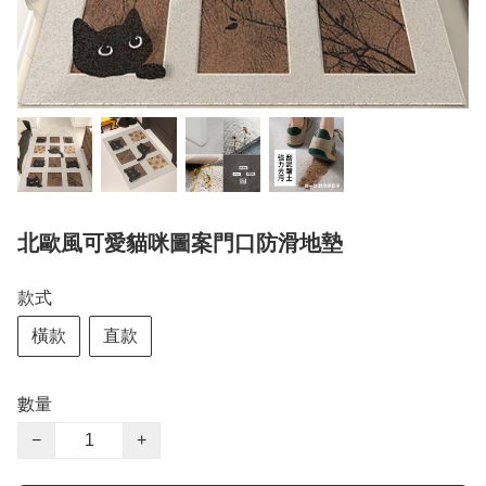
北歐風可愛貓咪圖案門口防滑地墊
款式
橫款
直款
數量
−
+