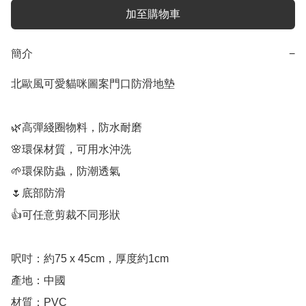
加至購物車
簡介
−
北歐風可愛貓咪圖案門口防滑地墊

🌿高彈綫圈物料，防水耐磨

🌸環保材質，可用水沖洗

🌱環保防蟲，防潮透氣

🌷底部防滑

👍可任意剪裁不同形狀

呎吋：約75 x 45cm，厚度約1cm

產地：中國

材質：PVC