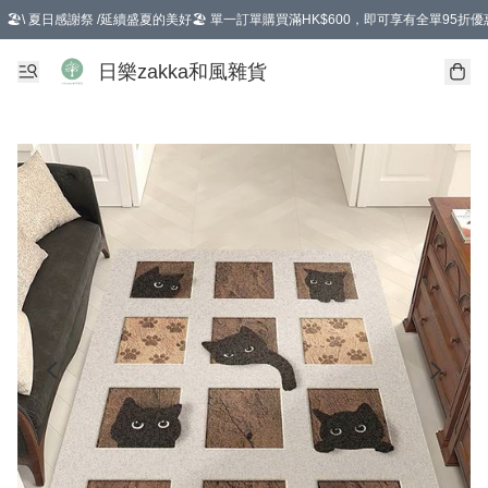
🏖️\ 夏日感謝祭 /延續盛夏的美好🏖️ 單一訂單購買滿HK$600，即可享有全單95折優
選擇GoGoX住宅/工商地址配送，單一訂單消費購物滿HK$680(折扣後），可享有
日樂zakka和風雜貨