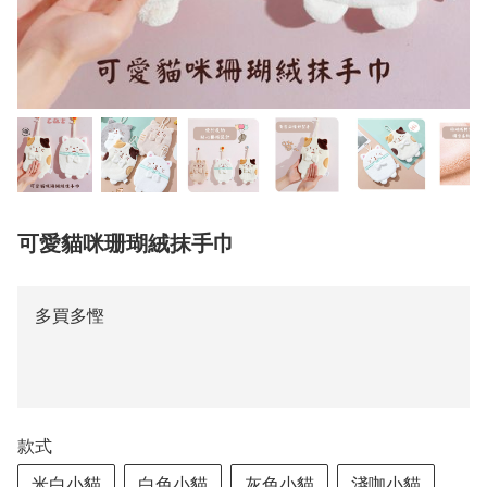
可愛貓咪珊瑚絨抹手巾
多買多慳
款式
米白小貓
白色小貓
灰色小貓
淺咖小貓