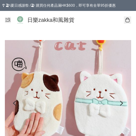
🎐🏖️\夏日感謝祭 /🏖️ 購買任何產品滿HK$600，即可享有全單95折優惠
選擇GoGoX住宅/工商地址配送，單一訂單消費購物滿HK$680(折扣後），可享有
日樂zakka和風雜貨