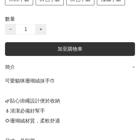
數量
−
+
加至購物車
簡介
−
可愛貓咪珊瑚絨抹手巾

🌿貼心掛繩設計便於收納

🌷清潔必備好幫手

🌻珊瑚絨材質，柔軟舒適
