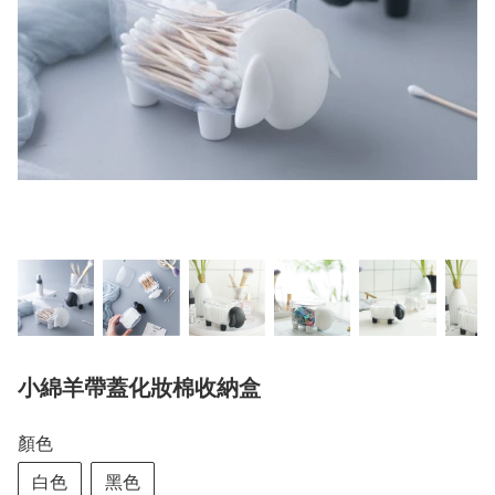
小綿羊帶蓋化妝棉收納盒
顏色
白色
黑色