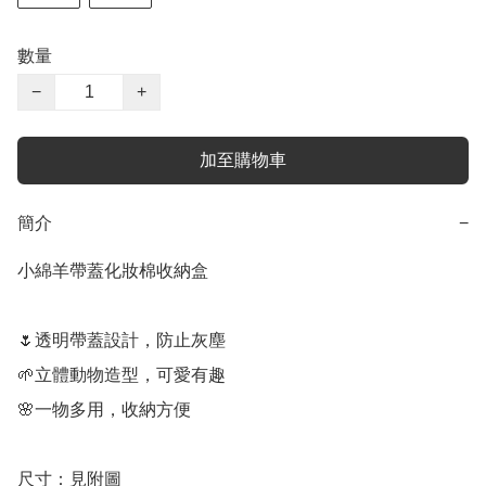
數量
−
+
加至購物車
簡介
−
小綿羊帶蓋化妝棉收納盒

🌷透明帶蓋設計，防止灰塵

🌱立體動物造型，可愛有趣

🌸一物多用，收納方便

尺寸：見附圖
