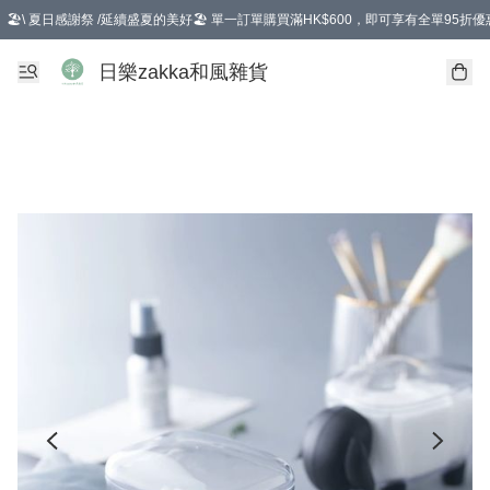
🏖️\ 夏日感謝祭 /延續盛夏的美好🏖️ 單一訂單購買滿HK$600，即可享有全單95折優
選擇GoGoX住宅/工商地址配送，單一訂單消費購物滿HK$680(折扣後），可享有
日樂zakka和風雜貨