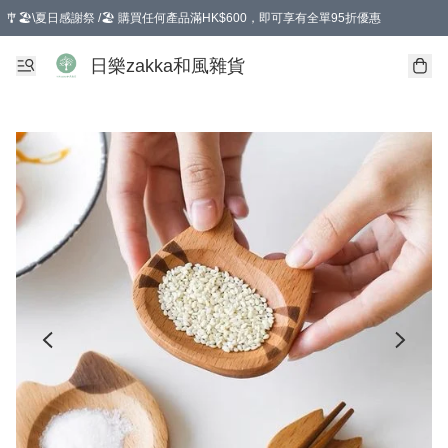
🎐🏖️\夏日感謝祭 /🏖️ 購買任何產品滿HK$600，即可享有全單95折優惠
選擇GoGoX住宅/工商地址配送，單一訂單消費購物滿HK$680(折扣後），可享有
日樂zakka和風雜貨