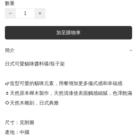
數量
−
+
加至購物車
簡介
−
日式可愛貓咪醬料碟/筷子架

🌿造型可愛的貓咪元素，用餐增加更多儀式感和幸福感

🌷天然原本櫸木製作，天然清漆使表面觸感細膩，色澤飽滿

🌻天然木雕刻，日式典雅

尺寸：見附圖

產地：中國
