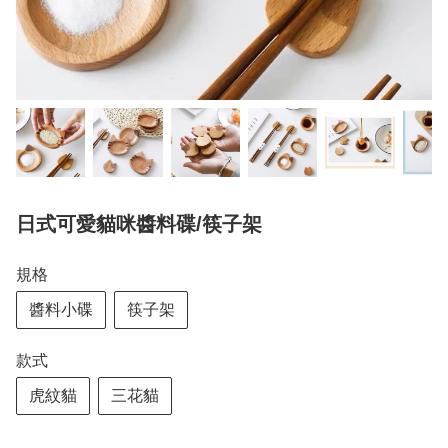
日式可愛貓咪醬料碟/筷子架
規格
醬料小碟
筷子架
款式
虎紋貓
三花貓